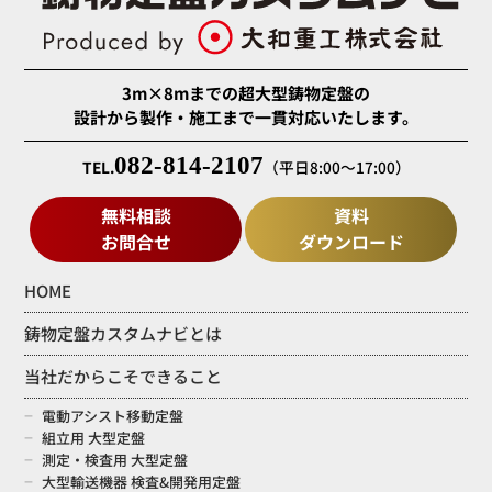
3m×8mまでの超大型鋳物定盤の
設計から製作・施工まで一貫対応いたします。
082-814-2107
TEL.
（平日8:00～17:00）
無料相談
資料
お問合せ
ダウンロード
HOME
鋳物定盤カスタムナビとは
当社だからこそできること
電動アシスト移動定盤
組立用 大型定盤
測定・検査用 大型定盤
大型輸送機器 検査&開発用定盤