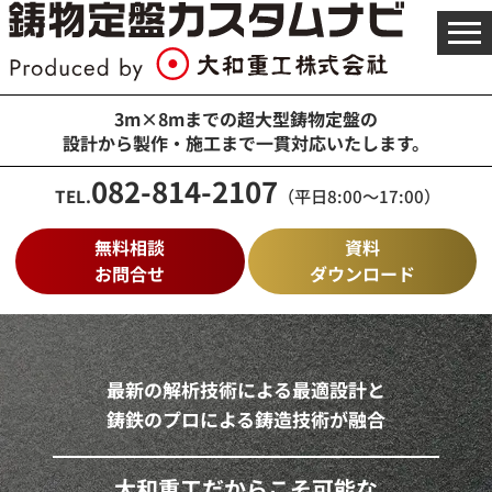
メ
ニ
ュ
ー
を
3m×8mまでの超大型鋳物定盤の
開
設計から製作・施工まで一貫対応いたします。
く
082-814-2107
TEL.
（平日8:00～17:00）
無料相談
資料
お問合せ
ダウンロード
最新の解析技術による最適設計と
鋳鉄のプロによる鋳造技術が融合
大和重工だからこそ可能な