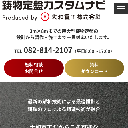
メ
ニ
ュ
ー
を
3m×8mまでの超大型鋳物定盤の
開
設計から製作・施工まで一貫対応いたします。
く
082-814-2107
TEL.
（平日8:00～17:00）
無料相談
資料
お問合せ
ダウンロード
最新の解析技術による最適設計と
鋳鉄のプロによる鋳造技術が融合
大和重工だからこそ可能な