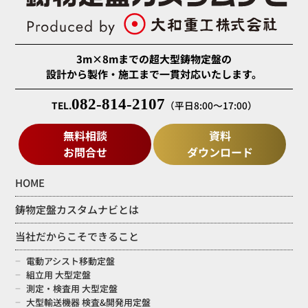
3m×8mまでの超大型鋳物定盤の
設計から製作・施工まで一貫対応いたします。
082-814-2107
TEL.
（平日8:00～17:00）
無料相談
資料
お問合せ
ダウンロード
HOME
鋳物定盤カスタムナビとは
当社だからこそできること
電動アシスト移動定盤
組立用 大型定盤
測定・検査用 大型定盤
大型輸送機器 検査&開発用定盤