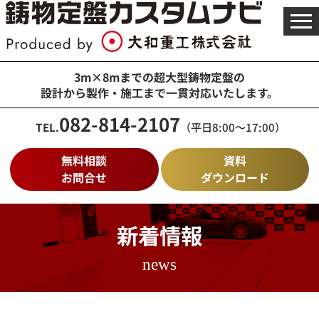
メ
ニ
ュ
ー
を
3m×8mまでの超大型鋳物定盤の
開
設計から製作・施工まで一貫対応いたします。
く
082-814-2107
TEL.
（平日8:00～17:00）
無料相談
資料
お問合せ
ダウンロード
新着情報
news