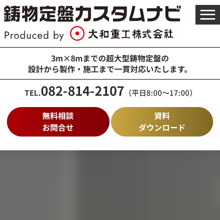
メ
ニ
ュ
ー
を
3m×8mまでの超大型鋳物定盤の
開
設計から製作・施工まで一貫対応いたします。
く
082-814-2107
TEL.
（平日8:00～17:00）
無料相談
資料
お問合せ
ダウンロード