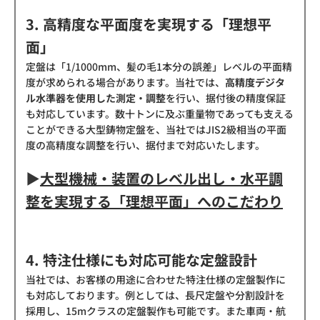
3. 高精度な平面度を実現する「理想平
面」
定盤は「1/1000mm、髪の毛1本分の誤差」レベルの平面精
度が求められる場合があります。当社では、
高精度デジタ
ル水準器を使用した測定・調整
を行い、据付後の精度保証
も対応しています。数十トンに及ぶ重量物であっても支える
ことができる大型鋳物定盤を、当社ではJIS2級相当の平面
度の高精度な調整を行い、据付まで対応いたします。
▶
大型機械・装置のレベル出し・水平調
整を実現する「理想平面」へのこだわり
4. 特注仕様にも対応可能な定盤設計
当社では、お客様の用途に合わせた特注仕様の定盤製作に
も対応しております。例としては、長尺定盤や分割設計を
採用し、15mクラスの定盤製作も可能です。また車両・航