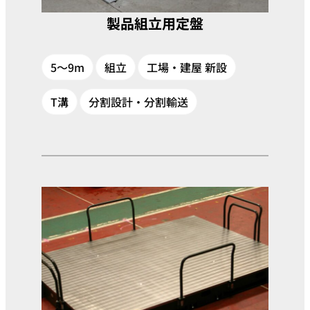
製品組立用定盤
5～9m
組立
工場・建屋 新設
T溝
分割設計・分割輸送