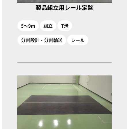
製品組立用レール定盤
5～9m
組立
T溝
分割設計・分割輸送
レール