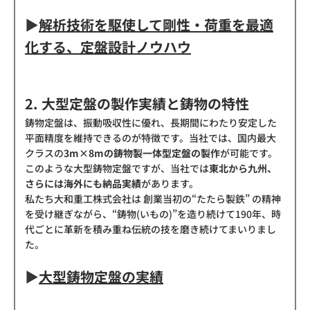
▶
解析技術を駆使して剛性・荷重を最適
化する、定盤設計ノウハウ
2. 大型定盤の製作実績と鋳物の特性
鋳物定盤は、振動吸収性に優れ、長期間にわたり安定した
平面精度を維持できるのが特徴です。当社では、国内最大
クラスの
3m×8mの鋳物製一体型定盤の製作
が可能です。
このような大型鋳物定盤ですが、当社では
東北から九州、
さらには海外にも納品実績
があります。
私たち大和重工株式会社は 創業当初の“たたら製鉄” の精神
を受け継ぎながら、“鋳物(いもの)”を造り続けて190年、時
代ごとに革新を積み重ね伝統の技を磨き続けてまいりまし
た。
▶
大型鋳物定盤の実績