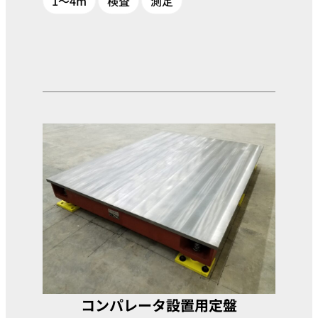
1～4m
検査
測定
コンパレータ設置用定盤