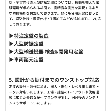
空・宇宙向けの大型防振定盤については、振動を抑えた試
験環境が求められる場面で、高精度な測定を実現するよう
な防振機能を付加しております。他にも使用用途におうじ
て、埋込仕様・据置仕様・T溝加工などの追加加工にも対応
しております。
▶
特注定盤の製造
▶
大型防振定盤
▶
大型輸送機器 検査&開発用定盤
▶
車両諸元定盤
5. 設計から据付までのワンストップ対応
定盤の設計・製作に加え、
搬入・据付・レベル出しまでト
ータル対応
いたします。工場・建屋のレイアウトや使用環
境に応じた最適な据付プランを提案し、据付後のメンテナ
ンスもサポートいたします。