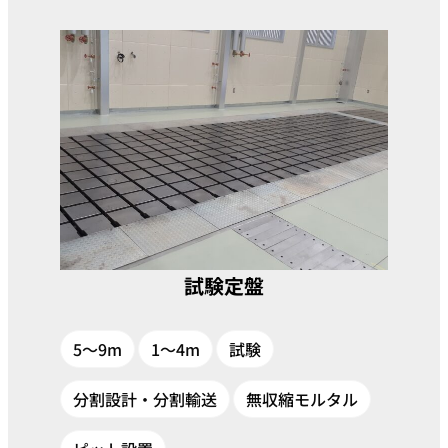
試験定盤
5～9m
1～4m
試験
分割設計・分割輸送
無収縮モルタル