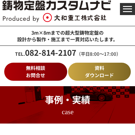
メ
ニ
ュ
ー
を
3m×8mまでの超大型鋳物定盤の
開
設計から製作・施工まで一貫対応いたします。
く
082-814-2107
TEL.
（平日8:00～17:00）
無料相談
資料
お問合せ
ダウンロード
事例・実績
case