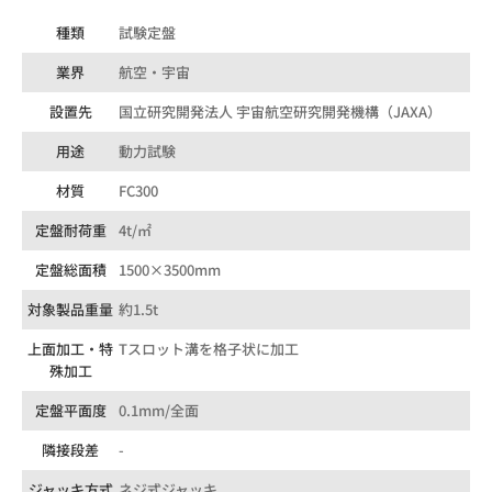
種類
試験定盤
業界
航空・宇宙
設置先
国⽴研究開発法⼈ 宇宙航空研究開発機構（JAXA）
用途
動力試験
材質
FC300
定盤耐荷重
4t/㎡
定盤総面積
1500×3500mm
対象製品重量
約1.5t
上面加工・特
Tスロット溝を格子状に加工
殊加工
定盤平面度
0.1mm/全面
隣接段差
-
ジャッキ方式
ネジ式ジャッキ