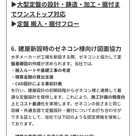
▶
大型定盤の設計・鋳造・加工・据付ま
でワンストップ対応
▶
定盤 搬入・据付フロー
6. 建屋新設時のゼネコン様向け図面協力
大手メーカーが工場を新設する際、ゼネコンと協力して
定
盤基礎図の作成
が求められます。当社では、
・
搬入ルートや基礎工事の考慮
・
積算金額の算出支援
・
CAD設計による事前計画
を行い、建屋設計の初期段階からゼネコン様と連携して最
適な定盤設計を提供します。これにより、
施工計画の精度向
上とコスト最適化
を実現します。ゼネコンの皆さまと同じ
目線・共通言語で定盤設計・据付についてお打ち合わせが
できる証として、当社では下記のような認定資格を保有し
ております。