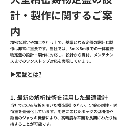
計・製作に関するご案
内
精密な測定や加工を行う上で、
基準となる定盤の設計と製
作
は非常に重要です。当社では、
3m×8mまでの一体型鋳
物定盤の設計・製作
に対応し、
設計から据付、メンテナン
スまでのワンストップ対応
を実現しています。
▶
定盤とは?
1. 最新の解析技術を活用した最適設計
当社ではCAE解析を用いた構造設計を行い、定盤の剛性・耐
荷重を最適化しています。用途に応じた
ボックス型構造や
独自のジャッキ機構
により、
高精度な平面を長期にわたり維
持
することが可能です。