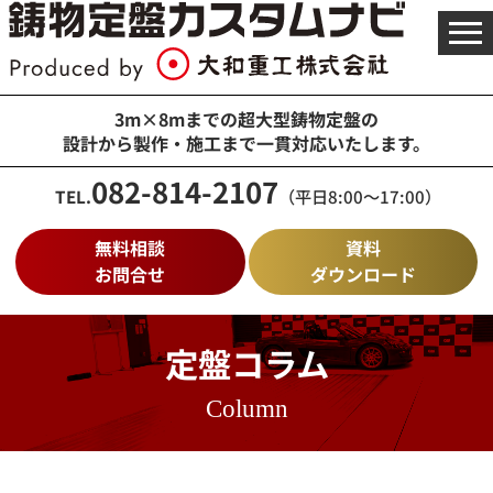
メ
ニ
ュ
ー
を
3m×8mまでの超大型鋳物定盤の
開
設計から製作・施工まで一貫対応いたします。
く
082-814-2107
TEL.
（平日8:00～17:00）
無料相談
資料
お問合せ
ダウンロード
定盤コラム
Column