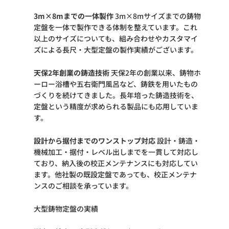
3m×8mまでの一体製作
3m×8mサイズまでの鋳物
定盤を一体で製作できる体制を整えています。これ
以上のサイズについても、組み合わせやカスタマイ
ズによる長尺・大型定盤の製作実績がございます。
天保2年創業の鋳造技術
天保2年の創業以来、鋳物ホ
ーロー浴槽や五右衛門風呂など、鋳鉄を用いたもの
づくりを続けてきました。長年培った鋳造技術を、
定盤という精度が求められる製品にも応用していま
す。
設計から据付までのワンストップ対応
設計・鋳造・
機械加工・据付・レベル出しまでを一貫して対応し
ており、納入後の校正メンテナンスにも対応してい
ます。他社製の既設定盤であっても、校正メンテナ
ンスのご相談を承っています。
大型鋳物定盤の実績