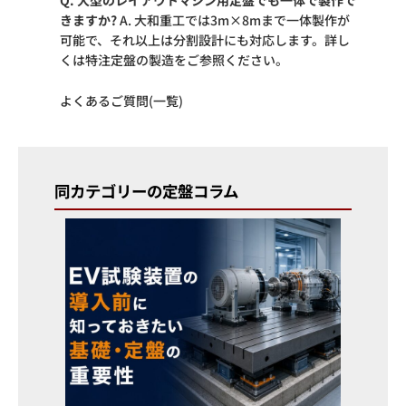
Q. 大型のレイアウトマシン用定盤でも一体で製作で
きますか?
A. 大和重工では3m×8mまで一体製作が
可能で、それ以上は分割設計にも対応します。詳し
くは
特注定盤の製造
をご参照ください。
よくあるご質問(一覧)
同カテゴリーの定盤コラム