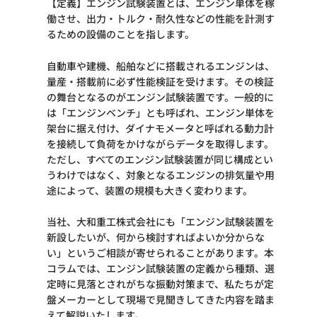
【定義】エンジン試験装置とは、エンジン単体を稼
働させ、出力・トルク・耐久性などの性能を計測す
るための設備のことを指します。
自動車や建機、船舶などに搭載されるエンジンは、
量産・搭載前に必ず性能検証を受けます。その検証
の舞台となるのがエンジン試験装置です。一般的に
は「エンジンベンチ」とも呼ばれ、エンジン単体を
架台に据え付け、ダイナモメータと呼ばれる動力計
を接続して負荷をかけながらデータを取得します。
ただし、すべてのエンジン試験装置が同じ構成とい
うわけではなく、対象となるエンジンの排気量や用
途によって、装置の規模も大きく変わります。
当社、大和重工株式会社にも「エンジン試験装置を
新設したいが、何から検討すればよいか分からな
い」というご相談が寄せられることがあります。本
コラムでは、エンジン試験装置の定義から種類、選
定時に見落とされがちな振動対策まで、私たちが定
盤メーカーとして現場で見聞きしてきた内容を踏ま
えて解説いたします。