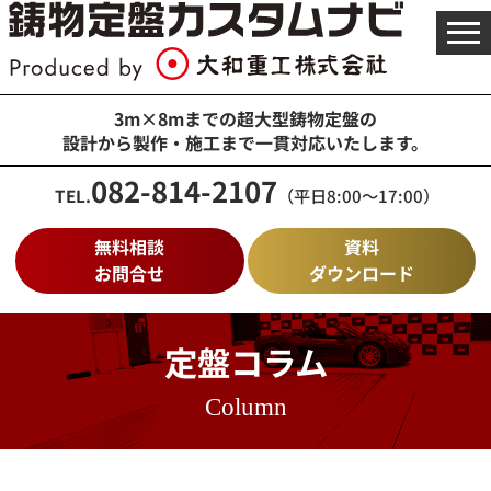
メ
ニ
ュ
ー
を
3m×8mまでの超大型鋳物定盤の
開
設計から製作・施工まで一貫対応いたします。
く
082-814-2107
TEL.
（平日8:00～17:00）
無料相談
資料
お問合せ
ダウンロード
定盤コラム
Column