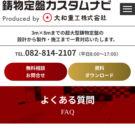
メ
ニ
ュ
ー
を
3m×8mまでの超大型鋳物定盤の
開
設計から製作・施工まで一貫対応いたします。
く
082-814-2107
TEL.
（平日8:00～17:00）
無料相談
資料
お問合せ
ダウンロード
よくある質問
FAQ