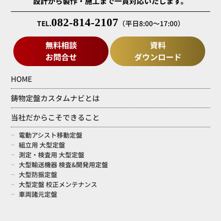
設計から製作・施工まで一貫対応いたします。
082-814-2107
TEL.
（平日8:00～17:00）
無料相談
資料
お問合せ
ダウンロード
HOME
鋳物定盤カスタムナビとは
当社だからこそできること
電動アシスト移動定盤
組立用 大型定盤
測定・検査用 大型定盤
大型輸送機器 検査&開発用定盤
大型防振定盤
大型定盤 校正メンテナンス
車両諸元定盤